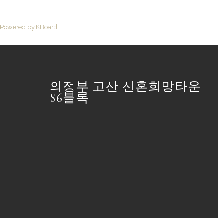
Powered by KBoard
의정부 고산 신혼희망타운
S6블록